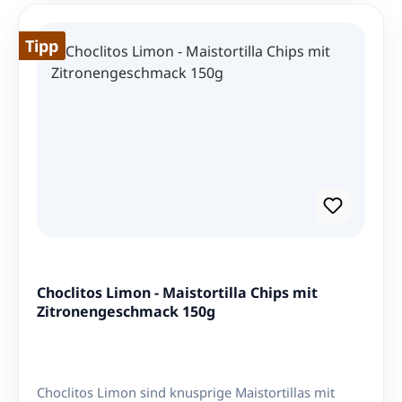
Snack Die Platanitos Salados überzeugen durch ihren
herzhaften, leicht salzigen Geschmack und ihre
Tipp
unvergleichliche Textur. Ob beim gemütlichen
Fernsehabend, auf Reisen oder als originelle
Alternative zu herkömmlichen Chips – diese
Bananenchips sind immer eine gute Wahl. Herkunft
und Qualität COEXITO steht für hochwertige
Lebensmittel aus Kolumbien, die mit viel Sorgfalt
und Leidenschaft hergestellt werden. Die
Kochbananen stammen aus den besten
Anbaugebieten des Landes und werden nach
höchsten Standards verarbeitet. Bestellen Sie jetzt
die Bananenchips Platanitos Salados von COEXITO
und holen Sie sich ein Stück Kolumbien nach Hause!
Choclitos Limon - Maistortilla Chips mit
Zitronengeschmack 150g
Choclitos Limon sind knusprige Maistortillas mit