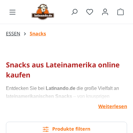
Zum Hauptinhalt springen
Waren
ESSEN
Snacks
Snacks aus Lateinamerika online
kaufen
Entdecken Sie bei
Latinando.de
die große Vielfalt an
lateinamerikanischen Snacks
– von knusprigen
Bananenchips
und
Maniokchips
bis hin zu würzigen
Weiterlesen
Takis
, traditionellem
Cancha Mais
und beliebten
Choclitos
aus Kolumbien. Unsere Snacks bringen den
Produkte filtern
authentischen Geschmack Lateinamerikas direkt zu