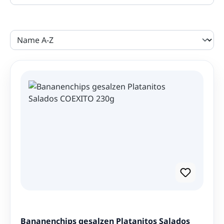
Ihnen nach Hause.
Besonders beliebt sind
Platanitos
, knusprige
Kochbananen-Chips, die in vielen Ländern
Lateinamerikas zu den klassischen Snacks gehören.
Auch gerösteter
Cancha Mais
aus Peru oder die
bekannten
Choclitos
mit ihrem intensiven
Maisgeschmack sorgen für ein einzigartiges
Geschmackserlebnis.
Beliebte lateinamerikanische
Snacks
Bananenchips & Platanitos
Maniokchips / Yuca Chips
Cancha Mais aus Peru
Bananenchips gesalzen Platanitos Salados