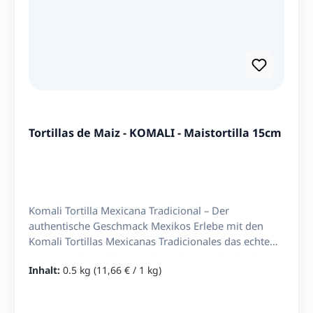
Packung. Latinando Expertentipp: Probier die
Bananenchips als knuspriges Topping auf einem
Rucola-Tomaten-Salat oder serviere sie zu einem
würzigen Käseplateau — der tomatig-basilikume
Geschmack gibt jedem Gericht eine exotische Note.
Tortillas de Maiz - KOMALI - Maistortilla 15cm
Komali Tortilla Mexicana Tradicional – Der
authentische Geschmack Mexikos Erlebe mit den
Komali Tortillas Mexicanas Tradicionales das echte
Aroma traditioneller mexikanischer Küche direkt in
Inhalt:
0.5 kg
(11,66 € / 1 kg)
deinem Zuhause. Hergestellt aus hochwertigem
Maismehl (100% Nixtamal) und nach original
mexikanischem Rezept, sind diese Tortillas die