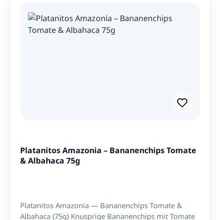
satisfacer los antojos sin comprometer la salud ni el
Süße der Bananen und die Frittierung im
placer de comer. Nettoinhalt: 75g Zutaten:
Sonnenblumenöl. Sie eignen sich perfekt als Snack
Kochbananen (70%), nicht-hydriertes Pflanzenöl
zwischendurch oder als Beilage zu verschiedenen
(Palmolein), Meersalz. Hergestellt in Ecuador.
Gerichten. Sie können auch zerkrümelt werden und
als Topping für Eis, Joghurt oder Müsli verwendet
werden. Nettoinhalt: 75g Zutaten: Kochbananen
(79%), nicht-hydriertes Pflanzenöl (Palmolein).
Hergestellt in Ecuador.
Platanitos Amazonia – Bananenchips Tomate
& Albahaca 75g
Platanitos Amazonia — Bananenchips Tomate &
Albahaca (75g) Knusprige Bananenchips mit Tomate