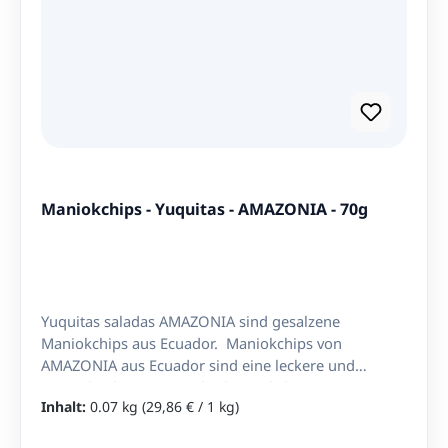
Maniokchips - Yuquitas - AMAZONIA - 70g
Yuquitas saladas AMAZONIA sind gesalzene
Maniokchips aus Ecuador. Maniokchips von
AMAZONIA aus Ecuador sind eine leckere und
gesunde Alternative zu herkömmlichen
Inhalt:
0.07 kg
(29,86 € / 1 kg)
Kartoffelchips. Sie werden aus Maniok, auch bekannt
als Yuka oder Casava, hergestellt. Der Maniok wird