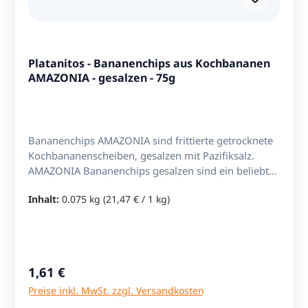
Platanitos - Bananenchips aus Kochbananen
AMAZONIA - gesalzen - 75g
Bananenchips AMAZONIA sind frittierte getrocknete
Kochbananenscheiben, gesalzen mit Pazifiksalz.
AMAZONIA Bananenchips gesalzen sind ein beliebter
Snack aus Ecuador, der aus frischen, reifen Bananen
Inhalt:
0.075 kg
(21,47 € / 1 kg)
hergestellt wird. Diese Bananenchips werden in
dünne Scheiben geschnitten und dann in Öl frittiert,
bevor sie mit Salz aus der Pazifik gesalzen werden.
Sie sind eine natürliche und gesunde Alternative zu
herkömmlichen Kartoffelchips und eignen sich
Regulärer Preis:
1,61 €
hervorragend als Snack zwischendurch oder als
Preise inkl. MwSt. zzgl. Versandkosten
Beilage zu verschiedenen Gerichten. AMAZONIA ist
eine bekannte Marke aus Ecuador, die für die