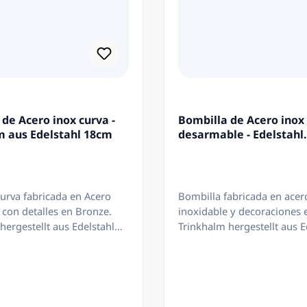
de Acero inox curva -
Bombilla de Acero inox
m aus Edelstahl 18cm
desarmable - Edelstahl
Trinkhalm 15cm
urva fabricada en Acero
Bombilla fabricada en acer
 con detalles en Bronze.
inoxidable y decoraciones 
hergestellt aus Edelstahl
Trinkhalm hergestellt aus E
, gebogen. Filtro
mit Deko aus Bronze. Largo
le a rosca - Abnehmbarer
ca. 15,5 cm Filto desmontab
 Gewinde Largo / Länge: ca.
- Abnehmbarer Filter zum 