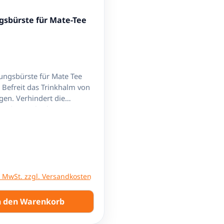
gsbürste für Mate-Tee
ungsbürste für Mate Tee
on
ndert die
g des Trinkrohres.
 die Lebensdauer der
r Preis:
l. MwSt. zzgl. Versandkosten
n den Warenkorb