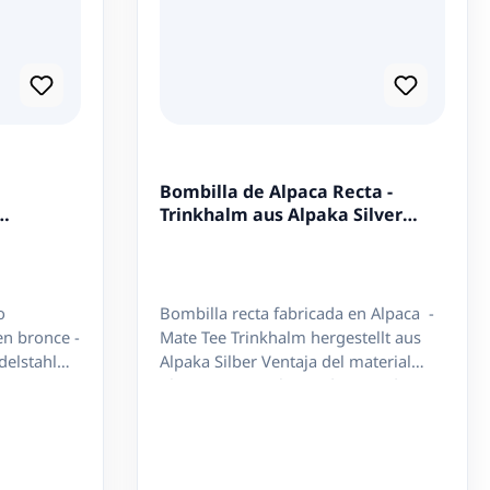
Bombilla de Alpaca Recta -
Trinkhalm aus Alpaka Silver
19cm
o
Bombilla recta fabricada en Alpaca -
en bronce -
Mate Tee Trinkhalm hergestellt aus
delstahl
Alpaka Silber Ventaja del material
 / Länge:
Alpaca: no se calienta demasiado y
le a rosca
evita quemaduras al tomar. Pico recto
Reinigen
- gerades Mundstück Lago / Länge:
ca. 19cm Filtro tipo cuchara, no
desarmable. Se puede limpiar con