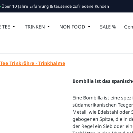
Über 10 Jahre Erfahrung & tausende zufriedene Kunden
 Schließe das Dropdown der Kategorie ESSEN
 TEE
Öffne oder Schließe das Dropdown der Kategorie MA
TRINKEN
Öffne oder Schließe das Dropdown de
NON FOOD
Öffne oder Schließ
SALE %
Gen
Tee Trinkröhre - Trinkhalme
Bombilla​ ist das spanisc
Eine Bombilla ist eine spez
südamerikanischen Teegenu
Metall, wie Edelstahl oder 
gebogenen Spitze, die in d
der Regel ein Sieb oder ein