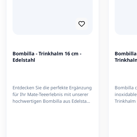
Bombilla - Trinkhalm 16 cm -
Bombilla 
Edelstahl
Trinkhal
Entdecken Sie die perfekte Ergänzung
Bombilla c
für Ihr Mate-Teeerlebnis mit unserer
inoxidable
hochwertigen Bombilla aus Edelstahl!
Trinkhalm 
Mit einer Länge von 16 cm ist diese
und Bronze
Bombilla nicht nur funktional,
desmontab
sondern auch elegant im Design.
Filter mit
Hergestellt aus hochwertigem
18cm
Edelstahl garantiert diese Mate-