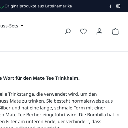
Originalprodukte aus Lateinamerika
TE TEE
r Kategorie TRINKEN
e das Dropdown der Kategorie NON FOOD
uss-Sets
Öffne oder Schließe das Dropdown der Kategorie
Waren
he Wort für den Mate Tee Trinkhalm.
ielle Trinkstange, die verwendet wird, um den 
ss Mate zu trinken. Sie besteht normalerweise aus 
Silber und hat eine lange, schmale Form mit einer 
en Mate Tee Becher eingeführt wird. Die Bombilla hat in 
en Filter am unteren Ende, der verhindert, dass 