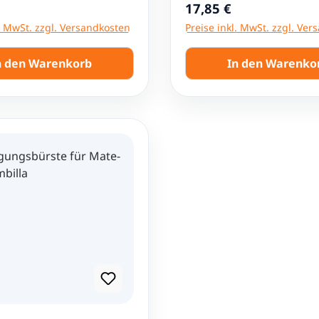
r Preis:
Regulärer Preis:
17,85 €
l. MwSt. zzgl. Versandkosten
Preise inkl. MwSt. zzgl. Ve
n den Warenkorb
In den Warenko