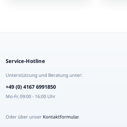
sugerir dos colores agregando un
comentario en el Pedido. Das
Angebot ist für 1 Trinkhalm (1 Stück).
Das Bild dient nur zur Darstellung der
verschiedenen Farben. FARBE je nach
Verfügbarkeit (Sie dürfen uns gerne
zwei Farben in der Kommentare
empfehlen)
Service-Hotline
Unterstützung und Beratung unter:
+49 (0) 4167 6991850
Mo-Fr, 09:00 - 16:00 Uhr
Oder über unser
Kontaktformular
.