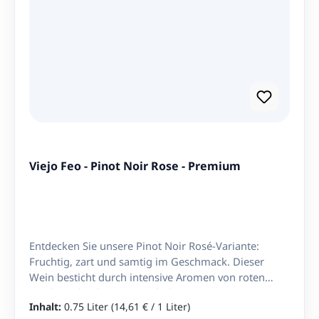
Viejo Feo - Pinot Noir Rose - Premium
Entdecken Sie unsere Pinot Noir Rosé-Variante:
Fruchtig, zart und samtig im Geschmack. Dieser
Wein besticht durch intensive Aromen von roten
Früchten, begleitet von subtilen Gewürznoten.
Inhalt:
0.75 Liter
(14,61 € / 1 Liter)
Perfekt abgestimmt für Salate, Käse und gegrilltes