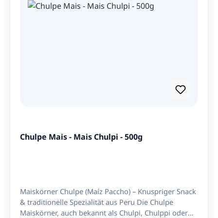
Welt des lateinamerikanischen Genusses und lassen
Sie sich von TU AREQUIPE verzaubern –
unwiderstehlich lecker, zart und ideal für süße
Momente.
Chulpe Mais - Mais Chulpi - 500g
Maiskörner Chulpe (Maíz Paccho) – Knuspriger Snack
& traditionelle Spezialität aus Peru Die Chulpe
Maiskörner, auch bekannt als Chulpi, Chulppi oder