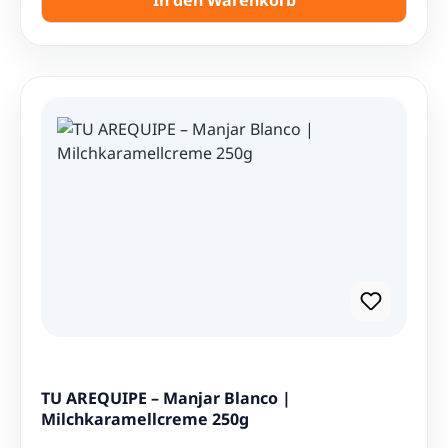
Kaufen Sie jetzt Encebollado de atún online und
genießen Sie das köstliche und traditionelle Gericht
aus Ecuador. Ideal für Menschen, die nach einer
ausgewogenen Ernährung suchen, da es reich an
Nährstoffen ist. Nettoinhalt: 400g Zutaten:
Thunfisch, Maniok, Salz, Knoblauch, Zwiebeln
Hergestellt in Ecuador
TU AREQUIPE – Manjar Blanco |
Milchkaramellcreme 250g