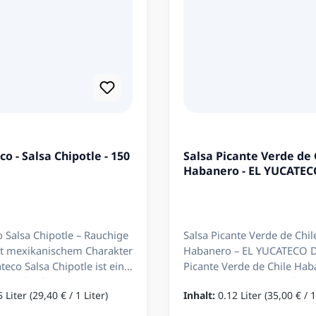
Ob grüne Habanero-Sauce, 
spezielle Rezepturen mit ext
passende Würzsauce. Die Pro
Enchiladas, Grillgerichte, M
mexikanische und internatio
Qualität und mex
co - Salsa Chipotle - 150
Salsa Picante Verde de 
Seit Jahrzehnten steht El Yu
Habanero - EL YUCATE
mexikanische Aromen. Die Ma
Qualitätskontrollen und die 
entstehen Produkte, die sowo
o Salsa Chipotle – Rauchige
Salsa Picante Verde de Chil
Chili-Liebhabern geschätzt 
it mexikanischem Charakter
Habanero – EL YUCATECO Die Salsa
teco Salsa Chipotle ist eine
Picante Verde de Chile Ha
Dank ihrer intensiven Arome
e, scharfe Sauce mit dem
EL YUCATECO ist eine der
5 Liter
(29,40 € / 1 Liter)
Inhalt:
0.12 Liter
(35,00 € / 1
selbaren rauchig-süßen
bekanntesten grünen Chili
die Saucen von El Yucateco 
des Chipotle-Chilis. Sie
Mexiko und steht für intens