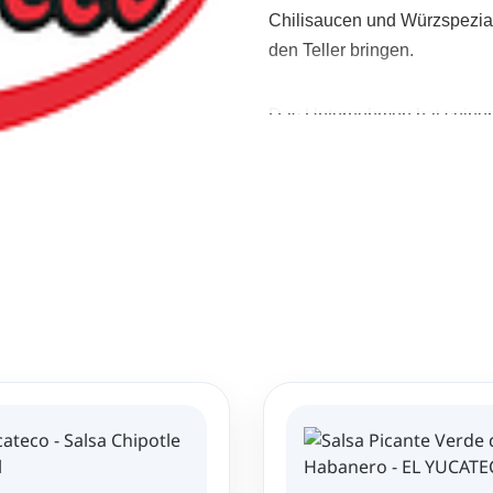
Chilisaucen und Würzspezial
den Teller bringen.
Das Unternehmen hat seinen
ist heute in zahlreichen Länd
Verwendung frischer Habaner
Chilisorten der Welt gehören
fruchtigen Aromen und eine
Traditionelle Ha
Die Produkte von El Yucateco
den kulinarischen Tradition
sorgfältig ausgewählten Chil
ausgewogenes Geschmackserl