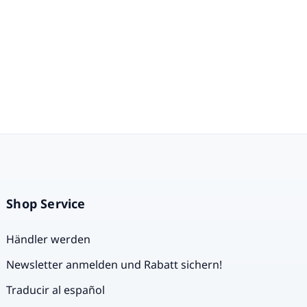
ben.
l Die
 EL
 ein
ves
 Frische
d leicht
für Frische
– ergänzt
ce zu
alle, die
Shop Service
uf
en.
Händler werden
der Küche
Chile
Newsletter anmelden und Rabatt sichern!
r Begleiter
Traducir al español
l als