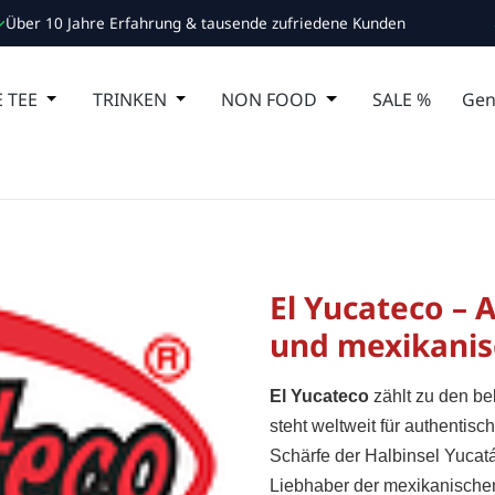
Über 10 Jahre Erfahrung & tausende zufriedene Kunden
 Schließe das Dropdown der Kategorie ESSEN
 TEE
Öffne oder Schließe das Dropdown der Kategorie MA
TRINKEN
Öffne oder Schließe das Dropdown de
NON FOOD
Öffne oder Schließ
SALE %
Gen
El Yucateco –
und mexikanisc
El Yucateco
zählt zu den be
steht weltweit für authentis
Schärfe der Halbinsel Yucat
Liebhaber der mexikanische