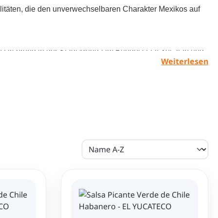
itäten, die den unverwechselbaren Charakter Mexikos auf
 Ursprung in der Stadt Mérida im Bundesstaat Yucatán und
Weiterlesen
ern vertreten. Besonders bekannt ist El Yucateco für die
o-Chilis, die zu den schärfsten und aromatischsten
. Dadurch entstehen Saucen mit intensiver Schärfe,
m authentischen mexikanischen Geschmacksprofil.
banero-Saucen aus Yucatán
 werden nach traditionellen Rezepturen hergestellt, die auf
en der Region Yucatán basieren. Die Kombination aus
is, Gewürzen und natürlichen Zutaten sorgt für ein
ebnis, das weit über reine Schärfe hinausgeht.