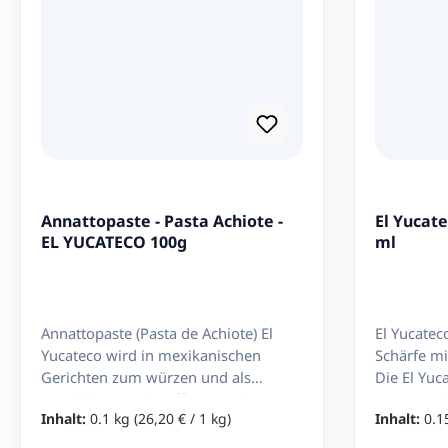
Annattopaste - Pasta Achiote -
El Yucate
EL YUCATECO 100g
ml
Annattopaste (Pasta de Achiote) El
El Yucatec
Yucateco wird in mexikanischen
Schärfe m
Gerichten zum würzen und als
Die El Yuca
natürlichen Farbstoff verwendet.
aromatisch
Inhalt:
0.1 kg
(26,20 € / 1 kg)
Inhalt:
0.1
Pasta de Achiote ist ideal zum Würzen
unverwech
von Geflügel, Schweine- und
Geschmack 