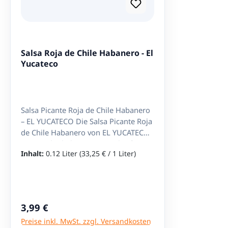
Im Gegensa
überzeugt 
rauchige T
komplexe Würze. 
Aroma mach
Salsa Roja de Chile Habanero - El
Chipotle so
Yucateco
nur scharf
intensives
an Grill, H
mexikanisc
Salsa Picante Roja de Chile Habanero
Latinando 
– EL YUCATECO Die Salsa Picante Roja
Burgern, B
de Chile Habanero von EL YUCATECO
Gemüse – d
ist eine der bekanntesten scharfen
deinen Ger
Inhalt:
0.12 Liter
(33,25 € / 1 Liter)
Saucen Mexikos und ein absolutes
die sonst 
Muss für alle Liebhaber intensiver
entsteht. Einzigartiges
Schärfe. Diese rote Habanero-
Geschmacksprofil D
Chilisauce überzeugt durch ihre
Salsa Chip
kraftvolle Würze, ihre fruchtige Chili-
ausgewoge
Regulärer Preis:
3,99 €
Note und ihre vielseitige
verschiedenen
Preise inkl. MwSt. zzgl. Versandkosten
Einsetzbarkeit in der Küche.