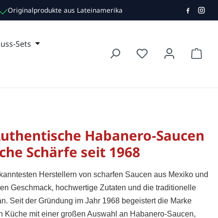
Originalprodukte aus Lateinamerika
TE TEE
r Kategorie TRINKEN
e das Dropdown der Kategorie NON FOOD
uss-Sets
Öffne oder Schließe das Dropdown der Kategorie
Waren
 Authentische Habanero-Saucen
he Schärfe seit 1968
kanntesten Herstellern von scharfen Saucen aus Mexiko und
chen Geschmack, hochwertige Zutaten und die traditionelle
án. Seit der Gründung im Jahr 1968 begeistert die Marke
n Küche mit einer großen Auswahl an Habanero-Saucen,