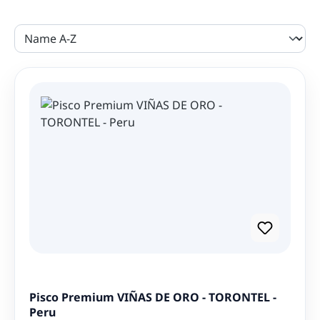
Ausgezeichnete Qualität ist unser oberstes Gebot. Deshalb
führen wir ausschließlich Pisco der den Regeln der geschützten
Ursprungsbezeichnung - Denominación de Origen DO Pisco -
entspricht. Dies erkennen Sie an der Jahrgangsangabe
(Cosecha) und an der Angabe der DO-Zertifikatsnummer
"Denominación de Origen N° ..." auf dem Etikett der Rückseite
von Pisco Viñas de Oro. Das Zertifikat garantiert Ihnen, dass es
sich tatsächlich um hochwertigen Pisco gemäß den
Bestimmungen der geschützten Ursprungsbezeichnung handelt.
Pisco Premium VIÑAS DE ORO - TORONTEL -
Peru