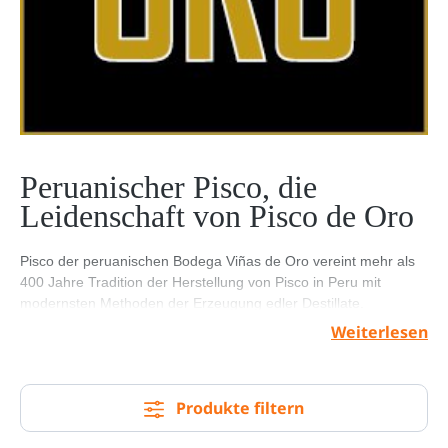
Peruanischer Pisco, die
Leidenschaft von Pisco de Oro
Pisco der peruanischen Bodega Viñas de Oro vereint mehr als
400 Jahre Tradition der Herstellung von Pisco in Peru mit
modernsten Methoden der Erzeugung edler Destillate.
Weiterlesen
Pisco de Oro präsentiert Ihnen die ganze Vielfalt von Pisco aus
Peru auf höchstem Qualitätsniveau. Mit 11 verschiedenen
peruanischen Pisco der Kategorien Puro, Acholado und Mosto
Verde bieten wir Ihnen das vielfältigste Sortiment von
Produkte filtern
peruanischem Pisco.