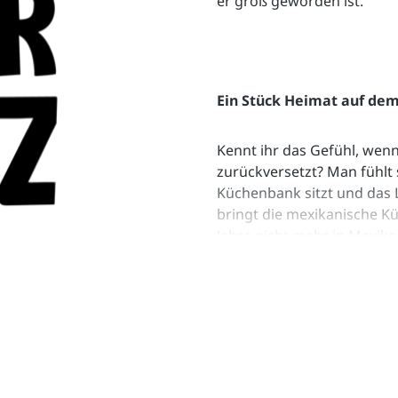
er groß geworden ist.
Ein Stück Heimat auf dem
Kennt ihr das Gefühl, wenn
zurückversetzt? Man fühlt 
Küchenbank sitzt und das 
bringt die mexikanische K
Jahre nicht mehr in Mexiko 
Familie, die Traditionen und
gelernt, wie man diese Ger
vielfältig die mexikanische