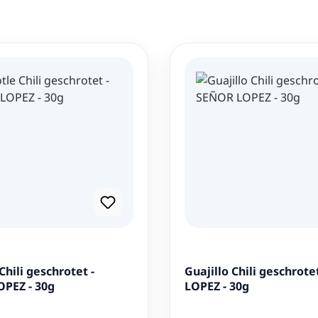
Vegan und voller Geschm
Die Entwicklung von Rezept
dass er sie zu seinem Beruf
Supermärkten erhältlich. S
gemacht, traditionelle mex
das Ergebnis seiner Leidens
Geschmackserlebnisse und 
Produktangebot:
Señor Ló
darunter die köstlichen
ge
Zubereitung von Salsas, Ma
von Gerichten. Jeder Biss 
Chili geschrotet -
Guajillo Chili geschrot
des Jalapeños direkt auf Ih
PEZ - 30g
LOPEZ - 30g
Qualität und Nachhaltigk