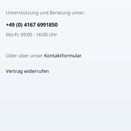
Tamales, Enchiladas oder Chilaquiles
in einer rein pflanzlichen Version
Unterstützung und Beratung unter:
genießen kannst — ohne den
typischen Geschmack zu verlieren.
+49 (0) 4167 6991850
Für wen sich das Buch eignet
Mo-Fr, 09:00 - 16:00 Uhr
Veganer*innen und Flexitarier*innen,
die neue, authentische Rezepte
suchen. Köche und Kochbegeisterte,
die tiefere Einblicke in Zutaten und
Oder über unser
Kontaktformular
.
Technik wünschen. Alle, die
mexikanische Küche lieben und
Vertrag widerrufen
klassische Aromen ohne tierische
Produkte erleben möchten. Als
Geschenk — hochwertiges Hardcover,
schönes Layout, ideales Kochbuch für
die Küche. Inhalt & Aufbau Das Buch
ist logisch gegliedert und führt Schritt
für Schritt durch die wichtigsten
Komponenten der mexikanischen
Küche: Vorspeisen & Salsas,