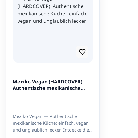
schädlichen Stoffe. Entdecke die
dieses Chil
authentische Ancho Chili und bringe
Gerichten 
deinen Rezepten eine aromatische,
Besonderheiten: Gesch
milde Schärfe!
perfekte K
mit einer
Mittlere Sc
typischen
moderater
Vielseitig 
Saucen, S
Gewürzmis
Nachhaltig
Mexiko Vegan (HARDCOVER):
wiedervers
Authentische mexikanische
Verpackung
Küche - einfach, vegan und
Chiliflock
unglaublich lecker!
die Umwel
Entdecken 
Mexiko Vegan — Authentische
Mexikos – 
mexikanische Küche: einfach, vegan
geschrotte
und unglaublich lecker Entdecke die
bunte Vielfalt Mexikos — ganz ohne