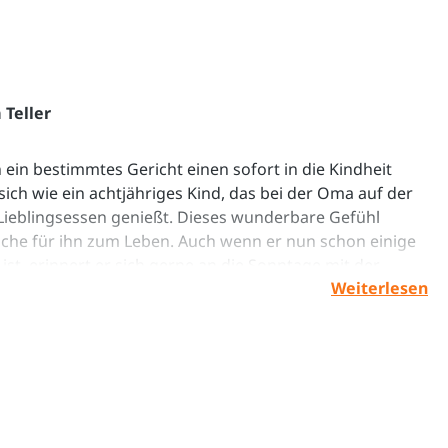
 Teller
 ein bestimmtes Gericht einen sofort in die Kindheit
sich wie ein achtjähriges Kind, das bei der Oma auf der
Lieblingsessen genießt. Dieses wunderbare Gefühl
üche für ihn zum Leben. Auch wenn er nun schon einige
ist, erinnert er sich gerne an die Sonntage mit der
Weiterlesen
 das köstliche Essen. So hat er Schritt für Schritt
ichte zubereitet, und war begeistert, wie einfach und
 Küche sein kann.