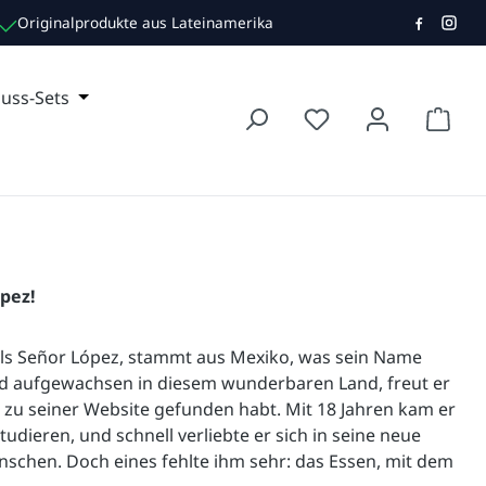
Originalprodukte aus Lateinamerika
TE TEE
r Kategorie TRINKEN
e das Dropdown der Kategorie NON FOOD
uss-Sets
Öffne oder Schließe das Dropdown der Kategorie
Waren
pez!
ls Señor López, stammt aus Mexiko, was sein Name
nd aufgewachsen in diesem wunderbaren Land, freut er
g zu seiner Website gefunden habt. Mit 18 Jahren kam er
udieren, und schnell verliebte er sich in seine neue
chen. Doch eines fehlte ihm sehr: das Essen, mit dem