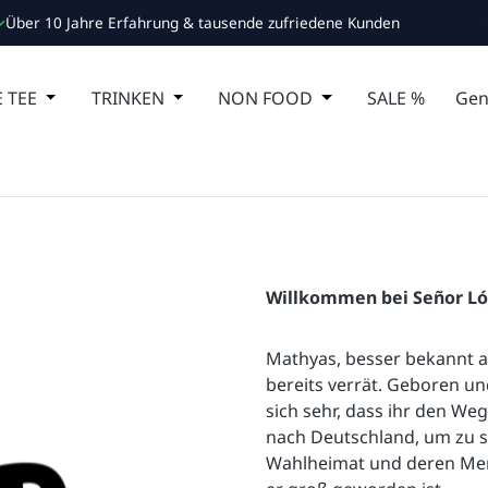
Über 10 Jahre Erfahrung & tausende zufriedene Kunden
 Schließe das Dropdown der Kategorie ESSEN
 TEE
Öffne oder Schließe das Dropdown der Kategorie MA
TRINKEN
Öffne oder Schließe das Dropdown de
NON FOOD
Öffne oder Schließ
SALE %
Gen
Willkommen bei Señor Ló
Mathyas, besser bekannt a
bereits verrät. Geboren u
sich sehr, dass ihr den We
nach Deutschland, um zu st
Wahlheimat und deren Mens