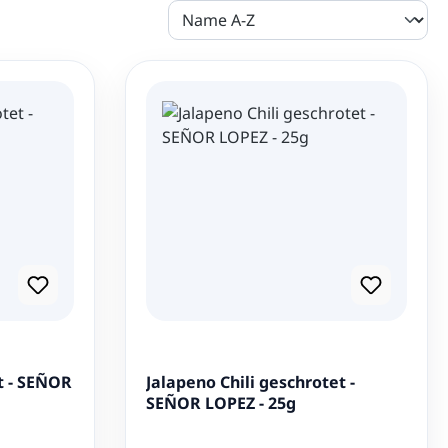
ack
en und Lebensmitteln hat ihm so viel Freude bereitet,
 gemacht hat. Mittlerweile sind viele seiner Produkte in
eit 7 Jahren lebt er vegan und hat es sich zur Aufgabe
ikanische Rezepte zu „veganisieren“. Diese Website ist
chaft, und er freut sich, euch diese
ein Stück Lebensgefühl aus Mexiko vorzustellen.
pez bietet eine Vielzahl von hochwertigen Produkten,
mahlenen Jalapeños
. Diese Chilis sind perfekt für die
rinaden und als würzige Ergänzung für eine Vielzahl
bringt die Hitze und den charakteristischen Geschmack
et - SEÑOR
Jalapeno Chili geschrotet -
ren Tisch.
SEÑOR LOPEZ - 25g
eit:
Señor López steht für höchste Qualität und